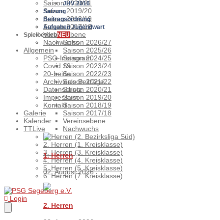
Saison 2020/21
JHV 2016
Saison 2019/20
Satzung
Saison 2018/19
Beitragsordnung
Saison 2017/18
Aufgaben Jugendwart
Vereinsebene
Spielbetrieb
NEU
Nachwuchs
Saison 2026/27
Allgemein
Saison 2025/26
PSG-Instagram
Saison 2024/25
Covid 19
Saison 2023/24
20-beide
Saison 2022/23
Archivierte Beiträge
Saison 2021/22
Datenschutz
Saison 2020/21
Impressum
Saison 2019/20
Kontakt
Saison 2018/19
Galerie
Saison 2017/18
Kalender
Vereinsebene
TTLive
Nachwuchs
1. Herren (2. Bezirksliga Süd)
2. Herren (1. Kreisklasse)
3. Herren (3. Kreisklasse)
1. Herren
4. Herren (4. Kreisklasse)
5. Herren (5. Kreisklasse)
02. August 2026
6. Herren (7. Kreisklasse)
Login
2. Herren