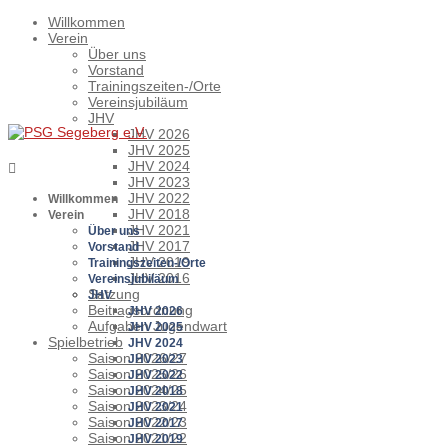
Willkommen
Verein
Über uns
Vorstand
Trainingszeiten-/Orte
Vereinsjubiläum
JHV
JHV 2026
JHV 2025
JHV 2024
JHV 2023
JHV 2022
Willkommen
JHV 2018
Verein
JHV 2021
Über uns
JHV 2017
Vorstand
JHV 2019
Trainingszeiten-/Orte
JHV 2016
Vereinsjubiläum
Satzung
JHV
Beitragsordnung
JHV 2026
Aufgaben Jugendwart
JHV 2025
Spielbetrieb
JHV 2024
Saison 2026/27
JHV 2023
Saison 2025/26
JHV 2022
Saison 2024/25
JHV 2018
Saison 2023/24
JHV 2021
Saison 2022/23
JHV 2017
Saison 2021/22
JHV 2019