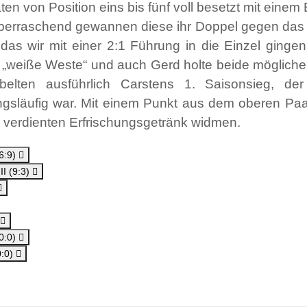
n von Position eins bis fünf voll besetzt mit eine
n überraschend gewannen diese ihr Doppel gegen da
as wir mit einer 2:1 Führung in die Einzel gingen.
eiße Weste“ und auch Gerd holte beide möglichen
jubelten ausführlich Carstens 1. Saisonsieg, de
gsläufig war. Mit einem Punkt aus dem oberen Paa
 verdienten Erfrischungsgetränk widmen.
(6:9)
II (9:3)
(0:0)
0:0)