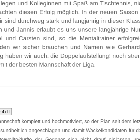
ollegen und Kolleginnen mit Spaß am Tischtennis, n
achten diesen Erfolg möglich. In der neuen Saison
 sind durchweg stark und langjährig in dieser Klas
n und Jannis erlaubt es uns unsere langjährige Nu
el und Carsten sind, so die Mentaltrainer erfolgrei
werden wir sicher brauchen und Namen wie Gerhar
 haben wir auch: die Doppelaufstellung! noch stren
it der besten Mannschaft der Liga.
9:4)
annschaft komplett und hochmotiviert, so der Plan seit dem let
esundheitlich angeschlagen und damit Wackelkandidaten für das
te/wollte/durfte der Gegener sich nicht drauf einlassen 