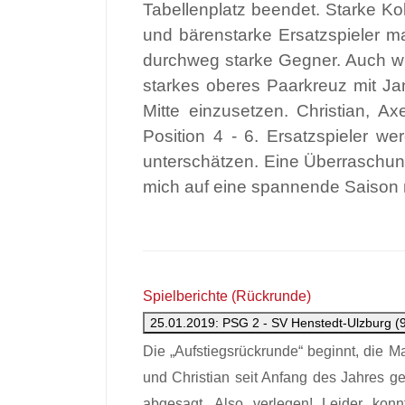
Tabellenplatz beendet. Starke K
und bärenstarke Ersatzspieler m
durchweg starke Gegner. Auch wir
starkes oberes Paarkreuz mit Ja
Mitte einzusetzen. Christian, Ax
Position 4 - 6. Ersatzspieler 
unterschätzen. Eine Überraschung
mich auf eine spannende Saison m
Spielberichte (Rückrunde)
25.01.2019: PSG 2 - SV Henstedt-Ulzburg (
Die „Aufstiegsrückrunde“ beginnt, die M
und Christian seit Anfang des Jahres g
abgesagt. Also verlegen! Leider konn