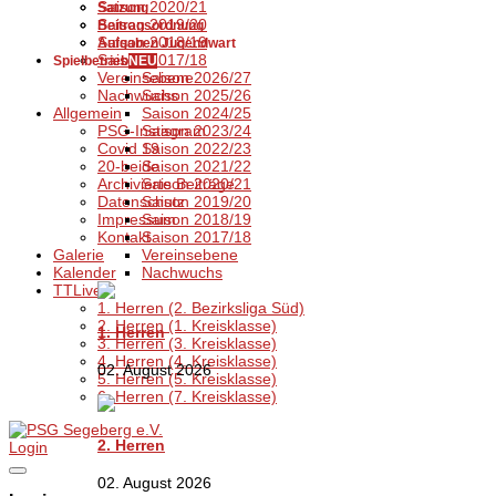
Saison 2020/21
Satzung
Saison 2019/20
Beitragsordnung
Saison 2018/19
Aufgaben Jugendwart
Saison 2017/18
Spielbetrieb
NEU
Vereinsebene
Saison 2026/27
Nachwuchs
Saison 2025/26
Allgemein
Saison 2024/25
PSG-Instagram
Saison 2023/24
Covid 19
Saison 2022/23
20-beide
Saison 2021/22
Archivierte Beiträge
Saison 2020/21
Datenschutz
Saison 2019/20
Impressum
Saison 2018/19
Kontakt
Saison 2017/18
Galerie
Vereinsebene
Kalender
Nachwuchs
TTLive
1. Herren (2. Bezirksliga Süd)
2. Herren (1. Kreisklasse)
1. Herren
3. Herren (3. Kreisklasse)
4. Herren (4. Kreisklasse)
02. August 2026
5. Herren (5. Kreisklasse)
6. Herren (7. Kreisklasse)
2. Herren
Login
02. August 2026