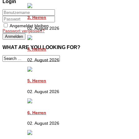
Login
3. Herren
Angemeldet bleiben
02. August 2026
Passwort vergessen?
Anmelden
WHAT ARE YOU LOOKING FOR?
4. Herren
02. August 2026
5. Herren
02. August 2026
6. Herren
02. August 2026