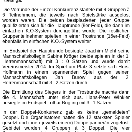
Kreisliga.
Die Vorrunde der Einzel-Konkurrenz startete mit 4 Gruppen à
6 Teilnehmern, die jeweils nach Spielstärke ausgelost
worden waren. Die beiden bestplazierten jeder Gruppe
qualifizierten sich für die Hauptrunde (8er-Feld), die dann im
einfachen K.O-System durchgeführt wurde. Die restlichen
Gruppenteilnehmer spielten in einer Trostrunde (16er-Feld)
ebenfalls im einfachen K.O.-System weiter.
Im Endspiel der Hauptrunde besiegte Joachim Miehl seine
Mannschaftskollegin Sabine Kröger (beide spielen in der 1.
Herrenmannschaft) mit 3 : 0 Sätzen und wurde damit
Vereinsmeister 2014. Im Spiel um Platz 3 setzte sich Horst
Hoffmann in einem spannenden Spiel gegen seinen
Mannschaftskollegen Jan Burow aus der 2.
Herrenmannschaft mit 3 : 2 Sätzen durch.
Die Ermittlung des Siegers in der Trostrunde machte dann
die 4. Mannschaft unter sich aus. Hans-Peter Winkler
besiegte im Endspiel Lothar Bügling mit 3 : 1 Sätzen.
In der Doppel-Konkurrenz gab es keine „gemeldeten“
Doppel. Die Organisatoren hatten die 12 stärksten Spieler
gesetzt und ihnen jeweils eine(n) Doppelpartner/in zugelost.
Gebildet wurden 4 Gruppen à 3 Doppel. Die vier