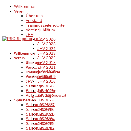
Willkommen
Verein
Über uns
Vorstand
Trainingszeiten-/Orte
Vereinsjubiläum
JHV
JHV 2026
JHV 2025
JHV 2024
JHV 2023
Willkommen
JHV 2022
Verein
JHV 2018
Über uns
JHV 2021
Vorstand
JHV 2017
Trainingszeiten-/Orte
JHV 2019
Vereinsjubiläum
JHV 2016
JHV
Satzung
JHV 2026
Beitragsordnung
JHV 2025
Aufgaben Jugendwart
JHV 2024
Spielbetrieb
JHV 2023
Saison 2026/27
JHV 2022
Saison 2025/26
JHV 2018
Saison 2024/25
JHV 2021
Saison 2023/24
JHV 2017
Saison 2022/23
JHV 2019
Saison 2021/22
JHV 2016