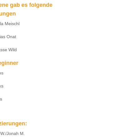
tene gab es folgende
rungen
lla Meischl
ias Onat
sse Wild
eginner
es
ks
s
zierungen:
 W./Jonah M.