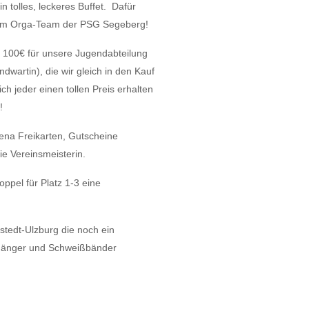
n tolles, leckeres Buffet. Dafür
om Orga-Team der PSG Segeberg!
100€ für unsere Jugendabteilung
wartin), die wir gleich in den Kauf
ich jeder einen tollen Preis erhalten
!
ena Freikarten, Gutscheine
die Vereinsmeisterin.
ppel für Platz 1-3 eine
tedt-Ulzburg die noch ein
nhänger und Schweißbänder