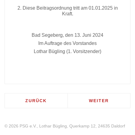
2. Diese Beitragsordnung tritt am 01.01.2025 in
Kraft.
Bad Segeberg, den 13. Juni 2024
Im Auftrage des Vorstandes
Lothar Bügling (1. Vorsitzender)
VORHERIGER BEITRAG: AUFGABENKATA
NÄCHSTER BEITR
ZURÜCK
WEITER
© 2026 PSG e.V., Lothar Bügling, Querkamp 12, 24635 Daldorf